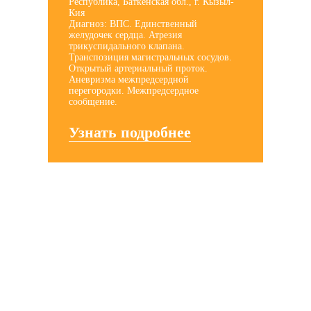
Республика, Баткенская обл., г. Кызыл-
Кия
Диагноз: ВПС. Единственный
желудочек сердца. Атрезия
трикуспидального клапана.
Транспозиция магистральных сосудов.
Открытый артериальный проток.
Аневризма межпредсердной
перегородки. Межпредсердное
сообщение.
Узнать подробнее