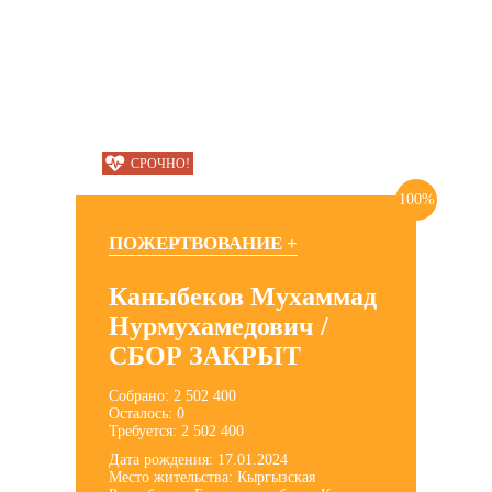
СРОЧНО!
100%
ПОЖЕРТВОВАНИЕ +
Каныбеков Мухаммад
Нурмухамедович /
СБОР ЗАКРЫТ
Собрано: 2 502 400
Осталось: 0
Требуется: 2 502 400
Дата рождения: 17.01.2024
Место жительства: Кыргызская