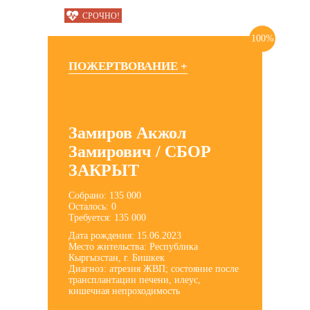
СРОЧНО!
100%
ПОЖЕРТВОВАНИЕ +
Замиров Акжол
Замирович / СБОР
ЗАКРЫТ
Собрано: 135 000
Осталось: 0
Требуется: 135 000
Дата рождения: 15.06.2023
Место жительства: Республика
Кыргызстан, г. Бишкек
Диагноз: атрезия ЖВП; состояние после
трансплантации печени, илеус,
кишечная непроходимость