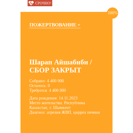
СРОЧНО!
100%
ПОЖЕРТВОВАНИЕ +
Шарап Айшабиби /
СБОР ЗАКРЫТ
Собрано: 4 400 000
Осталось: 0
Требуется: 4 400 000
Дата рождения: 14.11.2023
Место жительства: Республика
Казахстан, г. Шымкент
Диагноз: атрезия ЖВП, цирроз печени