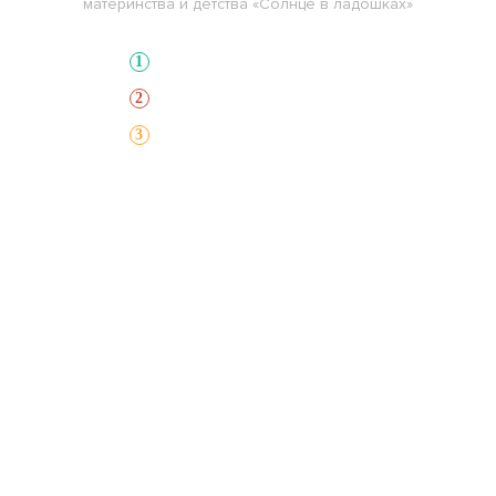
материнства и детства «Солнце в ладошках»
Выберите нуждающегося
1
Выберите способ оплаты
2
Сделайте пожертвование
3
Главная
Сборы
О фонде
Отчеты
Помощь
Команда
Контакты
Мы в соц сетях