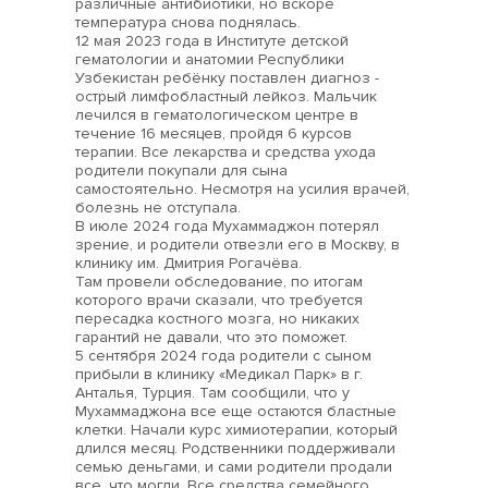
различные антибиотики, но вскоре
температура снова поднялась.
12 мая 2023 года в Институте детской
гематологии и анатомии Республики
Узбекистан ребёнку поставлен диагноз -
острый лимфобластный лейкоз. Мальчик
лечился в гематологическом центре в
течение 16 месяцев, пройдя 6 курсов
терапии. Все лекарства и средства ухода
родители покупали для сына
самостоятельно. Несмотря на усилия врачей,
болезнь не отступала.
В июле 2024 года Мухаммаджон потерял
зрение, и родители отвезли его в Москву, в
клинику им. Дмитрия Рогачёва.
Там провели обследование, по итогам
которого врачи сказали, что требуется
пересадка костного мозга, но никаких
гарантий не давали, что это поможет.
5 сентября 2024 года родители с сыном
прибыли в клинику «Медикал Парк» в г.
Анталья, Турция. Там сообщили, что у
Мухаммаджона все еще остаются бластные
клетки. Начали курс химиотерапии, который
длился месяц. Родственники поддерживали
семью деньгами, и сами родители продали
все, что могли. Все средства семейного