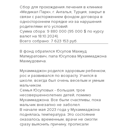
Сбор для прохождения лечения в клинике
«Медикал Парк», г. Анталья, Турция, закрыт в
связи с расторжением фондом договора в
одностороннем порядке из-за нарушения
родителями его условий.
Сумма сбора: 9 880 000 (95 000 $ по курсу
валют на 18.10.2024).
Всего собрано: 7 623 153 руб.
В фонд обратился Юсупов Махмуд
Матмуратович, папа Юсупова Мухаммаджона
Махмудовича.
Мухаммаджон родился здоровым ребенком,
рос и развивался по возрасту. Учился в
школе, всегда был очень веселым и умным
мальчиком.
Семья Юсуповых - большая, трое
несовершеннолетних детей, помимо
Мухаммаджона. Все были счастливы, пока
мальчик внезапно не заболел.
В начале мая 2023 года у Мухаммаджона
поднялась температура. Это состояние
оказалось временным, врачи не смогли
сразу выяснить причину, прописали