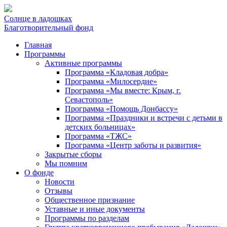
Солнце в ладошках
Благотворительный фонд
Главная
Программы
Активные программы
Программа «Кладовая добра»
Программа «Милосердие»
Программа «Мы вместе: Крым, г.
Севастополь»
Программа «Помощь Донбассу»
Программа «Праздники и встречи с детьми в
детских больницах»
Программа «ТЖС»
Программа «Центр заботы и развития»
Закрытые сборы
Мы помним
О фонде
Новости
Отзывы
Общественное признание
Уставные и иные документы
Программы по разделам