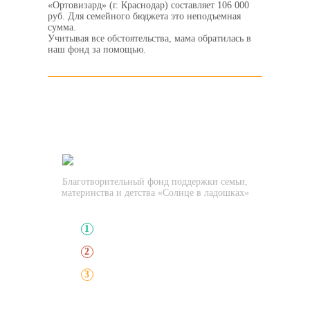
«Ортовизард» (г. Краснодар) составляет 106 000
руб. Для семейного бюджета это неподъемная
сумма.
Учитывая все обстоятельства, мама обратилась в
наш фонд за помощью.
СОЛНЦЕ В ЛАДОШКАХ
Благотворительный фонд
Благотворительный фонд поддержки семьи,
материнства и детства «Солнце в ладошках»
Выберите нуждающегося
1
Выберите способ оплаты
2
Сделайте пожертвование
3