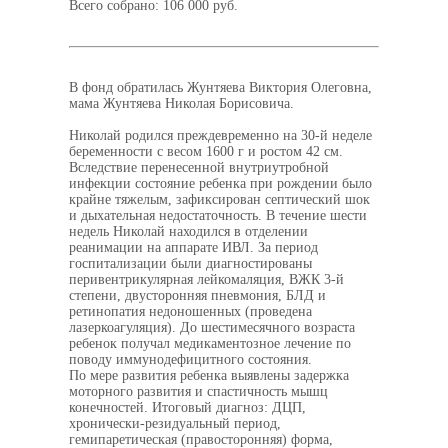
Всего собрано: 106 000 руб.
В фонд обратилась Жунтяева Виктория Олеговна,
мама Жунтяева Николая Борисовича.
Николай родился преждевременно на 30-й неделе
беременности с весом 1600 г и ростом 42 см.
Вследствие перенесенной внутриутробной
инфекции состояние ребенка при рождении было
крайне тяжелым, зафиксирован септический шок
и дыхательная недостаточность. В течение шести
недель Николай находился в отделении
реанимации на аппарате ИВЛ. За период
госпитализации были диагностированы
перивентрикулярная лейкомаляция, ВЖК 3-й
степени, двусторонняя пневмония, БЛД и
ретинопатия недоношенных (проведена
лазеркоагуляция). До шестимесячного возраста
ребенок получал медикаментозное лечение по
поводу иммунодефицитного состояния.
По мере развития ребенка выявлены задержка
моторного развития и спастичность мышц
конечностей. Итоговый диагноз: ДЦП,
хронически-резидуальный период,
гемипаретическая (правосторонняя) форма,