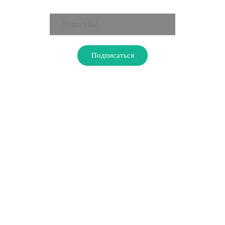
ПОДПИСАТЬСЯ НА РАССЫЛКУ
Подписаться
КОНТАКТЫ
Новосибирск
630108, г. Новосибирск, пл. Райсовета, 8
+7 (383) 303-40-08
solntsevladoshkah-nsk@mail.ru
Тимашевск
352700, г. Тимашевск, ул. Ленина, 149, каб. 8
+7 (86130) 9-52-60
solntsevladoshkakh@mail.ru