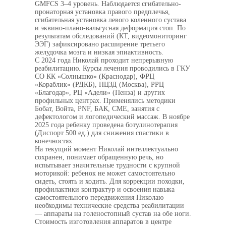
GMFCS 3–4 уровень. Наблюдается сгибательно-
пронаторная установка правого предплечья,
сгибательная установка левого коленного сустава
и эквино-плано-вальгусная деформация стоп. По
результатам обследований (КТ, видеомониторинг
ЭЭГ) зафиксировано расширение третьего
желудочка мозга и низкая эпиактивность.
С 2024 года Николай проходит непрерывную
реабилитацию. Курсы лечения проводились в ГКУ
СО КК «Солнышко» (Краснодар), ФРЦ
«Кораблик» (РДКБ), НЦЗД (Москва), РРЦ
«Благодар», РЦ «Адели» (Пенза) и других
профильных центрах. Применялись методики
Бобат, Войта, PNF, БАК, СМЕ, занятия с
дефектологом и логопедический массаж. В ноябре
2025 года ребенку проведена ботулинотерапия
(Диспорт 500 ед.) для снижения спастики в
конечностях.
На текущий момент Николай интеллектуально
сохранен, понимает обращенную речь, но
испытывает значительные трудности с крупной
моторикой: ребенок не может самостоятельно
сидеть, стоять и ходить. Для коррекции походки,
профилактики контрактур и освоения навыка
самостоятельного передвижения Николаю
необходимы технические средства реабилитации
— аппараты на голеностопный сустав на обе ноги.
Стоимость изготовления аппаратов в центре