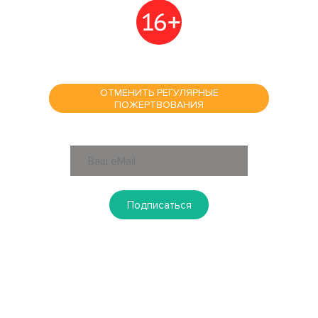
ОТМЕНИТЬ РЕГУЛЯРНЫЕ
ПОЖЕРТВОВАНИЯ
ПОДПИСАТЬСЯ НА РАССЫЛКУ
Подписаться
КОНТАКТЫ
Новосибирск
630108, г. Новосибирск, пл. Райсовета, 8
+7 (383) 303-40-08
solntsevladoshkah-nsk@mail.ru