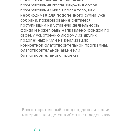
с тем, что в случае поступления
пожертвования после закрытия сбора
пожертвований и/или после того, как
необходимая для подопечного сумма уже
собрана, пожертвование считается
поступившим на уставную деятельность
фонда и может быть направлено фондом по
своему усмотрению любому из других
подопечных и/или на реализацию
конкретной благотворительной программы,
благотворительной акции или
благотворительного проекта.
СОЛНЦЕ В ЛАДОШКАХ
Благотворительный фонд
Благотворительный фонд поддержки семьи,
материнства и детства «Солнце в ладошках»
Выберите нуждающегося
1