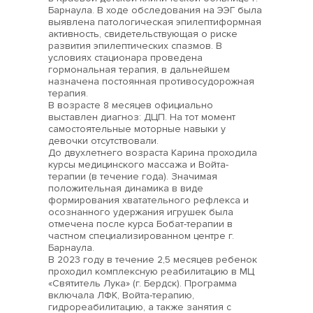
Барнаула. В ходе обследования на ЭЭГ была
выявлена патологическая эпилептиформная
активность, свидетельствующая о риске
развития эпилептических спазмов. В
условиях стационара проведена
гормональная терапия, в дальнейшем
назначена постоянная противосудорожная
терапия.
В возрасте 8 месяцев официально
выставлен диагноз: ДЦП. На тот момент
самостоятельные моторные навыки у
девочки отсутствовали.
До двухлетнего возраста Карина проходила
курсы медицинского массажа и Войта-
терапии (в течение года). Значимая
положительная динамика в виде
формирования хватательного рефлекса и
осознанного удержания игрушек была
отмечена после курса Бобат-терапии в
частном специализированном центре г.
Барнаула.
В 2023 году в течение 2,5 месяцев ребенок
проходил комплексную реабилитацию в МЦ
«Святитель Лука» (г. Бердск). Программа
включала ЛФК, Войта-терапию,
гидрореабилитацию, а также занятия с