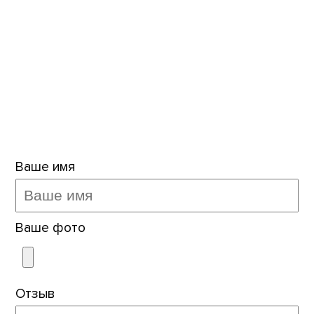
Тимашевск
352700, г. Тимашевск, ул. Ленина, 149, каб.
8
+7 (86130) 9-52-60
solntsevladoshkakh@mail.ru
Ваше имя
Ваше фото
Отзыв