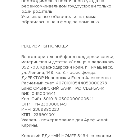
необходимостью постоянного ухода за
ребенком-инвалидом трудоустроен только
один родитель.
Учитывая все обстоятельства, мама
обратилась в наш фонд за помощью.
РЕКВИЗИТЫ ПОМОЩИ:
Благотворительный фонд поддержки семьи,
материнства и детства «Солнце в ладошках»
352 700, Краснодарский край, г. Тимашевск,
ул. Ленина, 149, кв. 8. - офис фонда.
ДИРЕКТОР Ивановская Елена Алексеевна.
Расчётный счёт: 40701810544050000273
Банк: СИБИРСКИЙ БАНК ПАО СБЕРБАНК
БИК: 045004641
Кор. Cчёт: 30101810500000000641
ОГРН: 1142300000149
ИНН: 2369980233
КПП: 236901001
Указать - пожертвование для Арефьевой
Карины.
Короткий ЕДИНЫЙ НОМЕР 3434 со словом