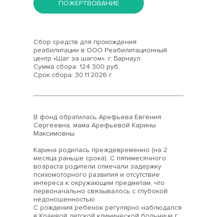
ПОЖЕРТВОВАНИЕ
Сбор средств для прохождения
реабилитации в ООО Реабилитационный
центр «Шаг за шагом», г. Барнаул.
Сумма сбора: 124 300 руб.
Срок сбора: 30.11.2026 г.
В фонд обратилась Арефьева Евгения
Сергеевна, мама Арефьевой Карины
Максимовны.
Карина родилась преждевременно (на 2
месяца раньше срока). С пятимесячного
возраста родители отмечали задержку
психомоторного развития и отсутствие
интереса к окружающим предметам, что
первоначально связывалось с глубокой
недоношенностью.
С рождения ребенок регулярно наблюдался
в Краевой детской клинической больнице г.