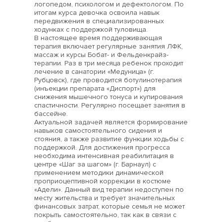
логопедом, психологом и дефектологом. По
итогам курса девочка освоила навык
передвижения в специализированных
ходунках с поддержкой туловища.
В настоящее время поддерживающая
терапия включает регулярные занятия ЛФК,
массаж и курсы Бобат- и Фельденкрайз-
терапии. Раз в три месяца ребенок проходит
лечение в санатории «Медуница» (г.
Рубцовск), где проводится ботулинотерапия
(инъекции препарата «Диспорт») для
снижения мышечного тонуса и купирования
спастичности. Регулярно посещает занятия в
бассейне.
Актуальной задачей является формирование
навыков самостоятельного сидения и
стояния, а также развитие функции ходьбы с
поддержкой. Для достижения прогресса
необходима интенсивная реабилитация в
центре «Шаг за шагом» (г. Барнаул) с
применением методики динамической
проприоцептивной коррекции в костюме
«Адели». Данный вид терапии недоступен по
месту жительства и требует значительных
финансовых затрат, которые семья не может
покрыть самостоятельно, так как в связи с