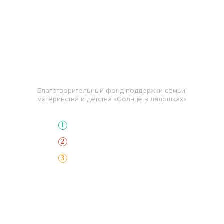
СОЛНЦЕ В ЛАДОШКАХ
Благотворительный фонд
Благотворительный фонд поддержки семьи,
материнства и детства «Солнце в ладошках»
Выберите нуждающегося
1
Выберите способ оплаты
2
Сделайте пожертвование
3
Главная
Сборы