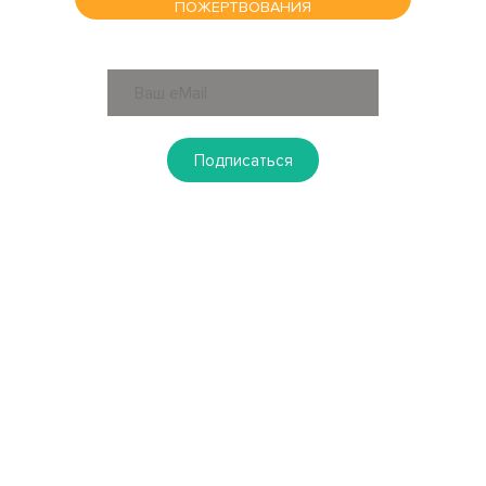
ПОЖЕРТВОВАНИЯ
ПОДПИСАТЬСЯ НА РАССЫЛКУ
Подписаться
КОНТАКТЫ
Новосибирск
630108, г. Новосибирск, пл. Райсовета, 8
+7 (383) 303-40-08
solntsevladoshkah-nsk@mail.ru
Тимашевск
352700, г. Тимашевск, ул. Ленина, 149, каб.
8
+7 (86130) 9-52-60
solntsevladoshkakh@mail.ru