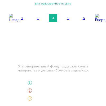
Благодарственное письмо
2
3
4
5
6
СОЛНЦЕ В ЛАДОШКАХ
Благотворительный фонд
Благотворительный фонд поддержки семьи,
материнства и детства «Солнце в ладошках»
Выберите нуждающегося
1
Выберите способ оплаты
2
Сделайте пожертвование
3