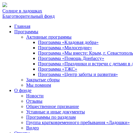
Солнце в ладошках
Благотворительный фонд
Главная
Программы
Активные программы
Программа «Кладовая добра»
Программа «Милосердие»
Программа «Мы вместе: Крым, г. Севастопол
Программа «Помощь Донбассу»
Программа «Праздники и встречи с детьми в 
Программа «ТЖС»
Программа «Центр заботы и развития»
Закрытые сборы
Мы помним
О фонде
Новости
Отзывы
Общественное признание
Уставные и иные документы
Программы по разделам
Группа кратковременного пребывания «Ладошки»
Видео