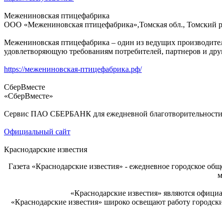
Межениновская птицефабрика
ООО «Межениновская птицефабрика»,Томская обл., Томский р
Межениновская птицефабрика – один из ведущих производите
удовлетворяющую требованиям потребителей, партнеров и дру
https://межениновская-птицефабрика.рф/
СберВместе
«СберВместе»
Сервис ПАО СБЕРБАНК для ежедневной благотворительности,
Официальный сайт
Краснодарские известия
Газета «Краснодарские известия» - ежедневное городское о
м
«Краснодарские известия» являются офици
«Краснодарские известия» широко освещают работу городски