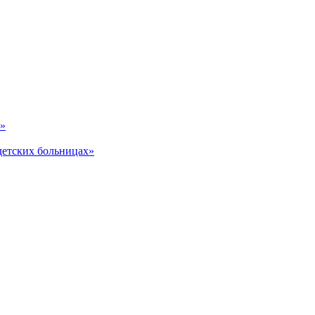
ь»
детских больницах»