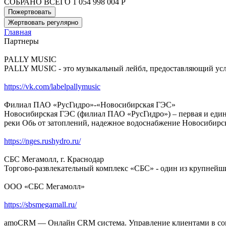
СОБРАНО ВСЕГО
1 054 998 004 Р
Пожертвовать
Жертвовать регулярно
Главная
Партнеры
PALLY MUSIC
PALLY MUSIC - это музыкальный лейбл, предоставляющий услу
https://vk.com/labelpallymusic
Филиал ПАО «РусГидро»-«Новосибирская ГЭС»
Новосибирская ГЭС (филиал ПАО «РусГидро») – первая и един
реки Обь от затоплений, надежное водоснабжение Новосибирс
https://nges.rushydro.ru/
СБС Мегамолл, г. Краснодар
Торгово-развлекательный комплекс «СБС» - один из крупнейш
ООО «СБС Мегамолл»
https://sbsmegamall.ru/
amoCRM — Онлайн CRM система. Управление клиентами в с