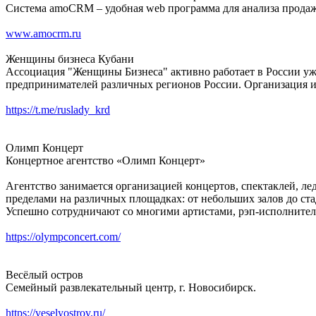
Система amoCRM – удобная web программа для анализа продаж,
www.amocrm.ru
Женщины бизнеса Кубани
Ассоциация "Женщины Бизнеса" активно работает в России уже
предпринимателей различных регионов России. Организация им
https://t.me/ruslady_krd
Олимп Концерт
Концертное агентство «Олимп Концерт»
Агентство занимается организацией концертов, спектаклей, л
пределами на различных площадках: от небольших залов до ст
Успешно сотрудничают со многими артистами, рэп-исполнителя
https://olympconcert.com/
Весёлый остров
Семейный развлекательный центр, г. Новосибирск.
https://veselyostrov.ru/