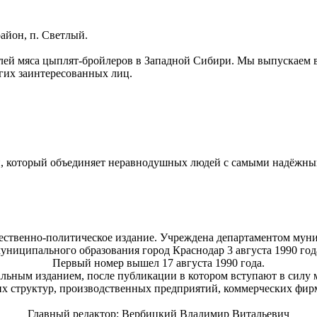
айон, п. Светлый.
лей мяса цыплят-бройлеров в Западной Сибири. Мы выпускаем 
гих заинтересованных лиц.
 который объединяет неравнодушных людей с самыми надёжны
бщественно-политическое издание. Учреждена департаментом мун
униципального образования город Краснодар 3 августа 1990 год
Первый номер вышел 17 августа 1990 года.
альным изданием, после публикации в котором вступают в силу
х структур, производственных предприятий, коммерческих фирм
Главный редактор: Вербицкий Владимир Витальевич